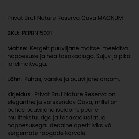
Privat Brut Nature Reserva Cava MAGNUM
SKU:
PEPBN15021
Maitse:
Kergelt puuviljane maitse, meeldiva
happesuse ja hea tasakaaluga. Sujuv ja pika
järelmaitsega.
Lõhn:
Puhas, värske ja puuviljane aroom.
Kirjeldus:
Privat Brut Nature Reserva on
elegantne ja värskendav Cava, millel on
puhas puuviljane iseloom, peene
mullitekstuuriga ja tasakaalustatud
happesusega. Ideaalne aperitiiviks või
kergemate roogade kõrvale.