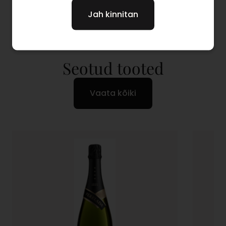
Jah kinnitan
Seotud tooted
Vaata kõiki