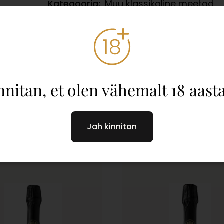
Kategooria:
Muu klassikaline meetod
Stiil:
Kuiv
Toidusoovitus:
Idamaine roog, Mereann
nnitan, et olen vähemalt 18 aast
Jah kinnitan