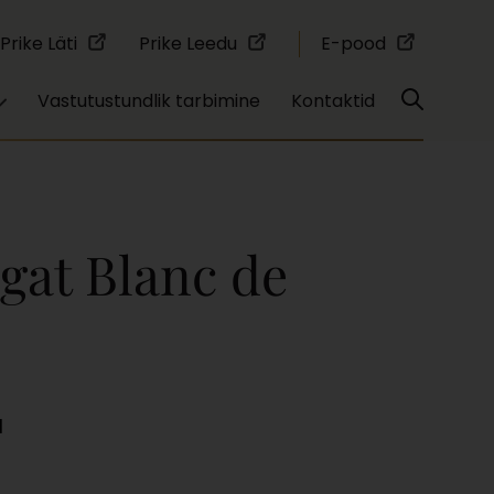
Prike Läti
Prike Leedu
E-pood
Vastutustundlik tarbimine
Kontaktid
gat Blanc de
1