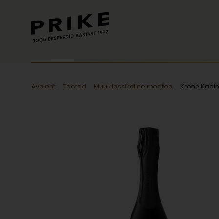
Avaleht
Tooted
Muu klassikaline meetod
Krone Kaaim