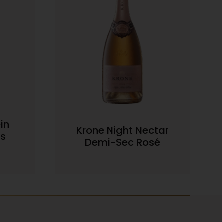
in
Krone Night Nectar
cs
Demi-Sec Rosé