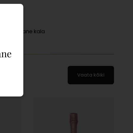
id, Rasvane kala
ane
Vaata kõiki