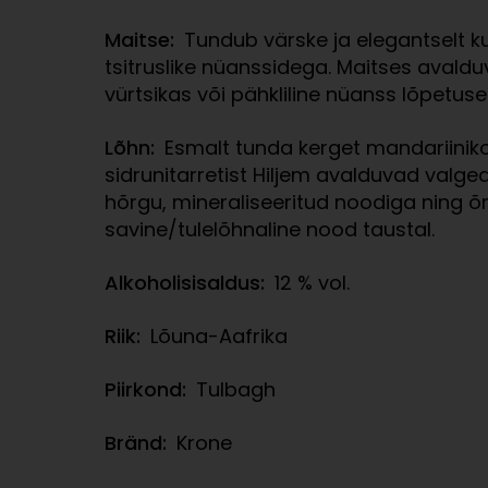
Maitse:
Tundub värske ja elegantselt ku
tsitruslike nüanssidega. Maitses avaldu
vürtsikas või pähkliline nüanss lõpetuse
Lõhn:
Esmalt tunda kerget mandariinikoo
sidrunitarretist Hiljem avalduvad valged
hõrgu, mineraliseeritud noodiga ning õrn
savine/tulelõhnaline nood taustal.
Alkoholisisaldus:
12 % vol.
Riik:
Lõuna-Aafrika
Piirkond:
Tulbagh
Bränd:
Krone