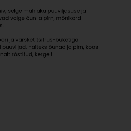
iv, selge mahlaka puuviljasuse ja
vad valge õun ja pirn, mõnikord
s.
ri ja värsket tsitrus-buketiga
 puuviljad, näiteks õunad ja pirn, koos
alt röstitud, kergelt