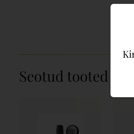
Ki
Seotud tooted